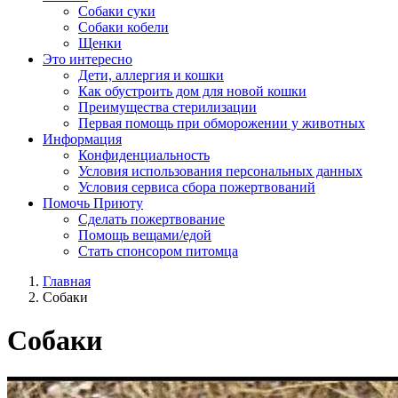
Собаки суки
Собаки кобели
Щенки
Это интересно
Дети, аллергия и кошки
Как обустроить дом для новой кошки
Преимущества стерилизации
Первая помощь при обморожении у животных
Информация
Конфиденциальность
Условия использования персональных данных
Условия сервиса сбора пожертвований
Помочь Приюту
Сделать пожертвование
Помощь вещами/едой
Стать спонсором питомца
Главная
Собаки
Собаки