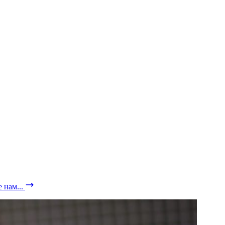
 нам...