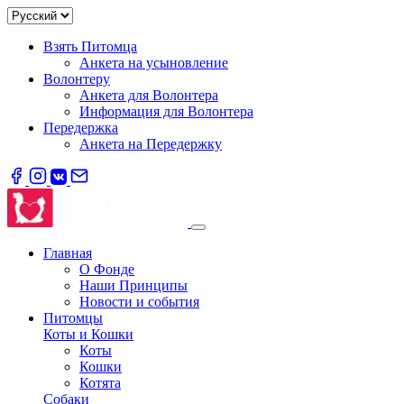
Взять Питомца
Анкета на усыновление
Волонтеру
Анкета для Волонтера
Информация для Волонтера
Передержка
Анкета на Передержку
Главная
О Фонде
Наши Принципы
Новости и события
Питомцы
Коты и Кошки
Коты
Кошки
Котята
Собаки