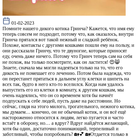
01-02-2023
Помните нашего дикого котика Гринча? Кажется, что имя ему
теперь совсем не подходит, потому что, как оказалось, внутри
Гринча прятался вот такой нежный и сладкий ребёнок.
Похоже, контакты с другими кошками пошли ему на пользу, и
они рассказали Гринчу, что те двуногие, которые приносят
еду, очень даже ничего. Потому что Гринч теперь сам на себя
не похож, вы только посмотрите, как он ластится! 😍😸
Знаете, сначала мы могли надеяться только на то, что его
дикость не помешает его лечению. Потом была надежда, что
он перестанет прятаться в дальнем углу клетки и шипеть на
всех так, будто в него кто-то вселился. Когда нам удалось
выпустить его из клетки в комнату, к другим кошкам, мы
очень надеялись, что он со временем хотя бы начнёт
подпускать к себе людей, пусть даже на расстоянии. Но
сейчас, глядя на этого милого, трогательного, нежного котика,
мы думаем… конечно, он не обычный котик, и он всё ещё
настороженно относится к людям, легко пугается и часто
встаёт в оборону, но… а вдруг? Вдруг найдётся желающий,
хотя бы один, достаточно понимающий, терпеливый и
заботливый, чтобы попробовать? 🏡💕 🏡Отдается только в