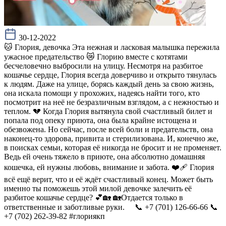
30-12-2022
🐱 Глория, девочка Эта нежная и ласковая малышка пережила
ужасное предательство 😿 Глорию вместе с котятами
бесчеловечно выбросили на улицу. Несмотря на разбитое
кошачье сердце, Глория всегда доверчиво и открыто тянулась
к людям. Даже на улице, борясь каждый день за свою жизнь,
она искала помощи у прохожих, надеясь найти того, кто
посмотрит на неё не безразличным взглядом, а с нежностью и
теплом. 💔 Когда Глория вытянула свой счастливый билет и
попала под опеку приюта, она была крайне истощена и
обезвожена. Но сейчас, после всей боли и предательств, она
наконец-то здорова, привита и стерилизована. И, конечно же,
в поисках семьи, которая её никогда не бросит и не променяет.
Ведь ей очень тяжело в приюте, она абсолютно домашняя
кошечка, ей нужны любовь, внимание и забота. ❤️‍🩹 Глория
всё ещё верит, что и её ждёт счастливый конец. Может быть
именно ты поможешь этой милой девочке залечить её
разбитое кошачье сердце? 💕🏡 🏡Отдается только в
ответственные и заботливые руки. ⠀ 📞 +7 (701) 126-66-66 📞
+7 (702) 262-39-82 #глориякп